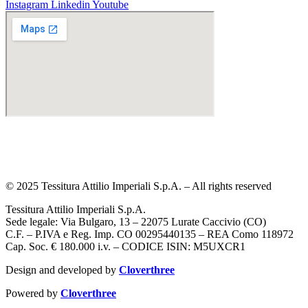
Instagram
Linkedin
Youtube
Tel. +39 031 490109
Contatti
Privacy policy
Cookie policy
© 2025 Tessitura Attilio Imperiali S.p.A. – All rights reserved
Tessitura Attilio Imperiali S.p.A.
Sede legale: Via Bulgaro, 13 – 22075 Lurate Caccivio (CO)
C.F. – P.IVA e Reg. Imp. CO 00295440135 – REA Como 118972
Cap. Soc. € 180.000 i.v. – CODICE ISIN: M5UXCR1
Design and developed by
Cloverthree
Powered by
Cloverthree