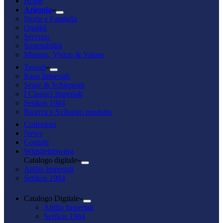
Home
Azienda
Storia e Famiglia
Qualità
Servizio
Sostenibilità
Mission, Vision & Values
Tessuti
Raso Imperiali
Segre & Schieppati
I Classici Imperiali
Serikos 1984
Ricerca e Sviluppo prodotto
Collezioni
News
Contatti
Whistleblowing
Catalogo digitale
Attilio Imperiali
Serikos 1984
Catalogo Digitale
Attilio Imperiali
Serikos 1984