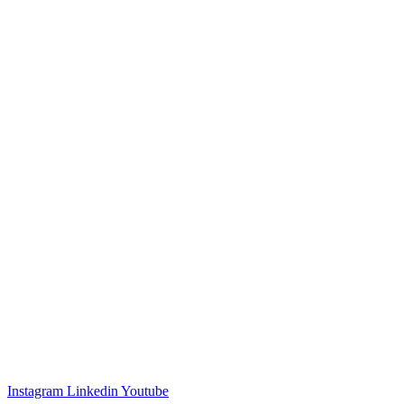
Tel. +39 031 490109
Contatti
Instagram
Linkedin
Youtube