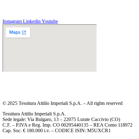
Instagram
Linkedin
Youtube
Tel. +39 031 490109
Contatti
Privacy policy
Cookie policy
© 2025 Tessitura Attilio Imperiali S.p.A. – All rights reserved
Tessitura Attilio Imperiali S.p.A.
Sede legale: Via Bulgaro, 13 – 22075 Lurate Caccivio (CO)
C.F. – P.IVA e Reg. Imp. CO 00295440135 – REA Como 118972
Cap. Soc. € 180.000 i.v. – CODICE ISIN: M5UXCR1