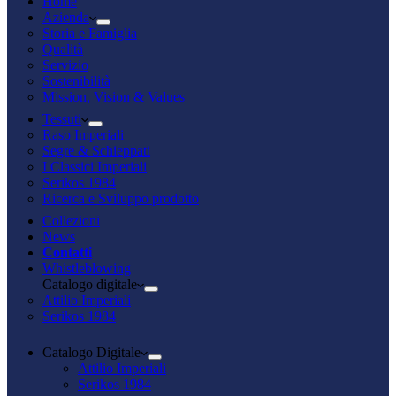
Home
Azienda
Storia e Famiglia
Qualità
Servizio
Sostenibilità
Mission, Vision & Values
Tessuti
Raso Imperiali
Segre & Schieppati
I Classici Imperiali
Serikos 1984
Ricerca e Sviluppo prodotto
Collezioni
News
Contatti
Whistleblowing
Catalogo digitale
Attilio Imperiali
Serikos 1984
Catalogo Digitale
Attilio Imperiali
Serikos 1984