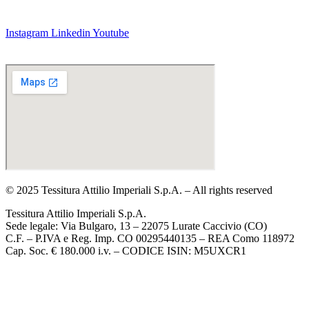
Tel. +39 031 490109
Contatti
Instagram
Linkedin
Youtube
Privacy policy
Cookie policy
© 2025 Tessitura Attilio Imperiali S.p.A. – All rights reserved
Tessitura Attilio Imperiali S.p.A.
Sede legale: Via Bulgaro, 13 – 22075 Lurate Caccivio (CO)
C.F. – P.IVA e Reg. Imp. CO 00295440135 – REA Como 118972
Cap. Soc. € 180.000 i.v. – CODICE ISIN: M5UXCR1